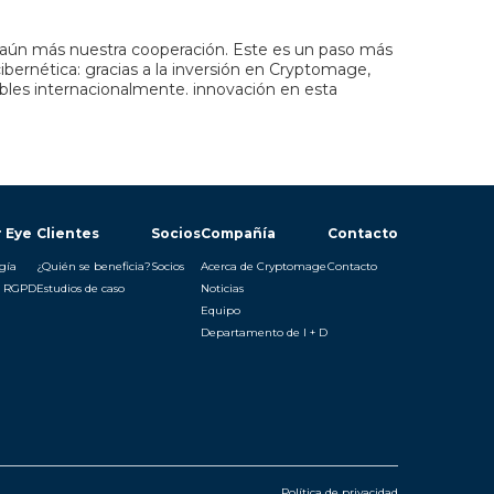
r aún más nuestra cooperación. Este es un paso más
ibernética: gracias a la inversión en Cryptomage,
ables internacionalmente. innovación en esta
 Eye
Clientes
Socios
Compañía
Contacto
gía
¿Quién se beneficia?
Socios
Acerca de Cryptomage
Contacto
o RGPD
Estudios de caso
Noticias
Equipo
Departamento de I + D
Política de privacidad