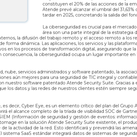
constituyen el 20% de las acciones de la emp
Atende prevé alcanzar el umbral del 31,63%
tardar en 2025, concretando la salida del fond
La ciberseguridad es crucial para el mercado
área son una parte integral de la estrategia
ernos, la difusión del trabajo remoto y el acceso remoto a los r
 de forma dinámica. Las aplicaciones, los servicios y las platafor
vos en los procesos de transformación digital, asegurando que l
n consecuencia, la ciberseguridad ocupa un lugar importante en la
, nube, servicios administrados y software patentado, la asoci
uciones aún mejores para una seguridad de TIC integral y confiab
n nuestro software patentado Atende Security Suite. Gracias a e
 los datos y las redes de nuestros clientes estén siempre segur
 es decir, Cyber Eye, es un elemento crítico del plan del Grupo 
brirá el alcance completo de la tríada de visibilidad SOC de Gart
 SIEM (Información de seguridad y gestión de eventos: informació
yptomage en la solución Atende Security Suite existente, el prod
e de la actividad de la red. Esto identificará y prevendrá las ame
El sistema SaaS estándar integrará datos de sistemas de segurida