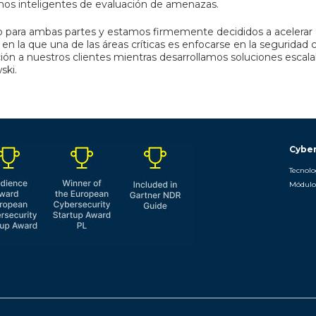
itmos inteligentes de evaluación de amenazas.
ivo para ambas partes y estamos firmemente decididos a acelera
n la que una de las áreas críticas es enfocarse en la seguridad c
ión a nuestros clientes mientras desarrollamos soluciones escal
ski.
Cyber
Tecnolo
Módul