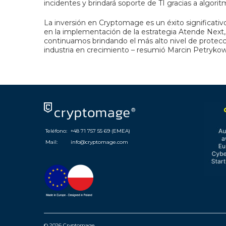
incidentes y brindará soporte de TI gracias a algor
La inversión en Cryptomage es un éxito significat
en la implementación de la estrategia Atende Next, e
continuamos brindando el más alto nivel de protecc
industria en crecimiento – resumió Marcin Petrykow
Teléfono:
+48 71 757 55 69 (EMEA)
Mail:
info@cryptomage.com
© 2026 Cryptomage