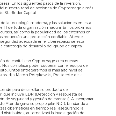
resa. En los siguientes pasos de la inversión,
 del número total de acciones de Cryptomage a más
o Starfinder Capital.
 de la tecnología moderna, y las soluciones en esta
 de TI de toda organización madura. En los próximos
ecursos, así como la popularidad de los entornos en
mas requerirán una protección confiable. Atende
a seguridad adecuada en el ciberespacio se está
 estrategia de desarrollo del grupo de capital
ación de capital con Cryptomage crea nuevas
le. Nos complace poder cooperar con el equipo de
sto, juntos entregaremos el más alto nivel de
os, dijo Marcin Petrykowski, Presidente de la
Atende para desarrollar su producto de
ner, que incluye EDR (Detección y respuesta de
n de seguridad y gestión de eventos). Al incorporar
ucto Atende gana su propio pilar NDR, brindando a
nazas cibernéticas en tiempo real, asegurando la
d distribuidos, automatizará la investigación de