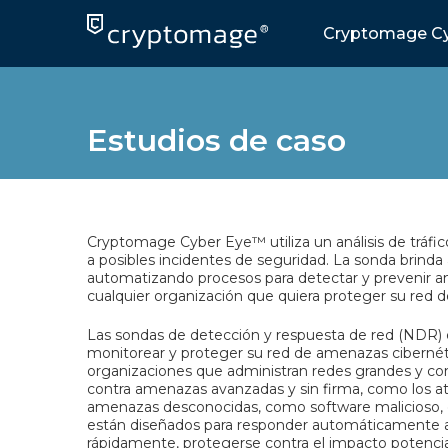
Skip
to
Cryptomage Cy
content
Estudios de caso
Cryptomage Cyber Eye™ utiliza un análisis de tráfic
a posibles incidentes de seguridad. La sonda brinda
automatizando procesos para detectar y prevenir am
cualquier organización que quiera proteger su red d
Las sondas de detección y respuesta de red (NDR) 
monitorear y proteger su red de amenazas cibernétic
organizaciones que administran redes grandes y co
contra amenazas avanzadas y sin firma, como los 
amenazas desconocidas, como software malicioso, ex
están diseñados para responder automáticamente a l
rápidamente, protegerse contra el impacto potencial