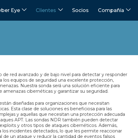
ber Eye
Clientes
Socios
Compañía
o de red avanzado y de bajo nivel para detectar y responder
 a los equipos de seguridad una excelente protección,
enazas. Nuestra sonda será una solución eficiente para
e amenazas cibernéticas y garantizar su seguridad.
están diseñadas para organizaciones que necesitan
as. Esta clase de soluciones es beneficiosa para las
mplejas y aquellas que necesitan una protección adecuada
ataques APT. Las sondas NDR también pueden detectar
ploits y otros tipos de ataques cibernéticos. Además,
os incidentes detectados, lo que les permite reaccionar
 de un ataque y reducir la cantidad de eventos falsos