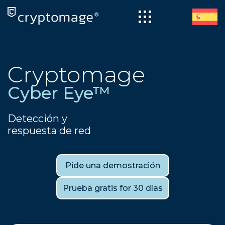
Skip
to
content
Cryptomage
Cyber Eye™
Detección y
respuesta de red
Pide una demostración
Prueba gratis for 30 días