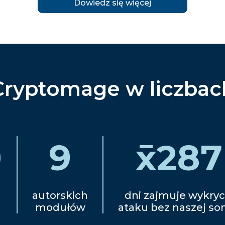
Dowiedz się więcej
Cryptomage w liczbac
0
9
x̄
287
autorskich
dni zajmuje wykryc
modułów
ataku bez naszej so