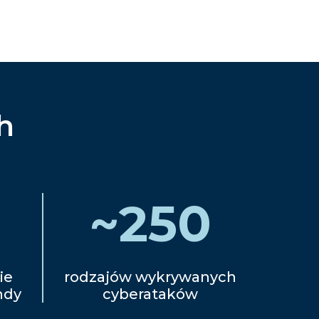
h
~
250
ie
rodzajów wykrywanych
ndy
cyberataków