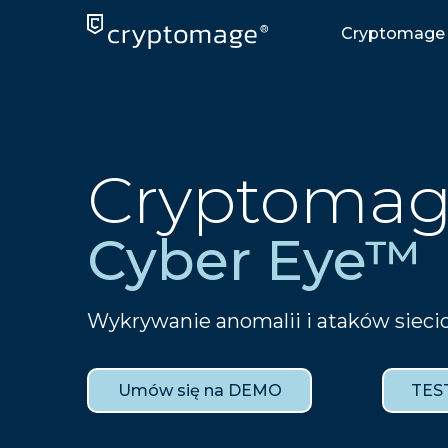
Skip
to
Cryptomage 
content
Cryptoma
Cyber Eye™
Wykrywanie anomalii i ataków siec
Umów się na DEMO
TEST