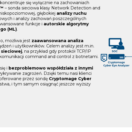
koncentruje się wyłącznie na zachowaniach
e™
– sonda sieciowa klasy Network Detection and
iskopoziomowej, głębokiej
analizy ruchu
iowych i analizy zachowań poszczególnych
awansowane funkcje i
autorskie algorytmy
go (ML)
.
o, możliwa jest
zaawansowana analiza
ądzeń i użytkowników. Celem analizy jest m.in.
 sieciowej
, na przykład gdy protokół TCP/IP
 komunikacji command and control z botnetami.
się i
bezproblemowo
współdziała z innymi
wykrywanie zagrożeń. Dzięki temu nasi klienci
, oferowane przez sondę
Cryptomage Cyber
ństwa, i tym samym osiągnąć jeszcze wyższy