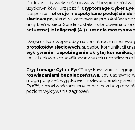
Podczas gdy większość rozwiązań bezpieczeństwa 
użytkowników i urządzeń,
Cryptomage Cyber Ey
Response –
oferuje niespotykane podejście do
n
sieciowego
, stanów i zachowania protokołów siec
urządzeń w sieci. Sonda została rozbudowana o za
sztucznej inteligencji (AI)
i
uczenia maszynowe
Dzięki unikatowej wiedzy na temat ruchu siecioweg
protokołów sieciowych
, sposobu komunikacji urz
wykrywanie
i
zapobieganie ukrytej komunikacji
został celowo zmodyfikowany w celu umożliwienia
Cryptomage Cyber Eye™
błyskawicznie integruje 
rozwiązaniami bezpieczeństwa
, aby usprawnić 
mogą połączyć wyjątkowe możliwości analizy sieci
Eye™
, z możliwościami innych narzędzi bezpiecze
poziom wykrywania zagrożeń.