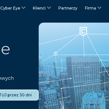
Cyber Eye
Klienci
Partnerzy
Firma
ge
iowych
UJ przez 30 dni