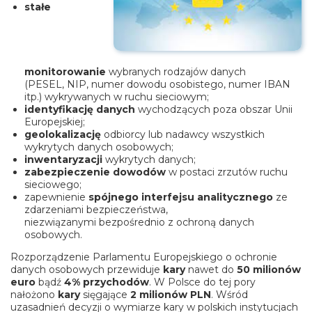
stałe
monitorowanie
wybranych rodzajów danych
(PESEL, NIP, numer dowodu osobistego, numer IBAN
itp.) wykrywanych w ruchu sieciowym;
identyfikację danych
wychodzących poza obszar Unii
Europejskiej;
geolokalizację
odbiorcy lub nadawcy wszystkich
wykrytych danych osobowych;
inwentaryzacji
wykrytych danych;
zabezpieczenie dowodów
w postaci zrzutów ruchu
sieciowego;
zapewnienie
spójnego interfejsu analitycznego
ze
zdarzeniami bezpieczeństwa,
niezwiązanymi bezpośrednio z ochroną danych
osobowych.
Rozporządzenie Parlamentu Europejskiego o ochronie
danych osobowych przewiduje
kary
nawet do
50 milionów
euro
bądź
4% przychodów
. W Polsce do tej pory
nałożono
kary
sięgające
2 milionów PLN
. Wśród
uzasadnień decyzji o wymiarze kary w polskich instytucjach