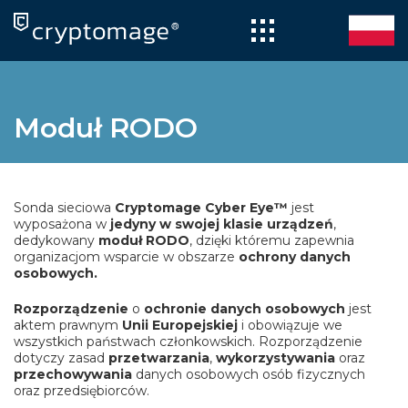
Skip
to
content
Moduł RODO
Sonda sieciowa
Cryptomage Cyber Eye™
jest
wyposażona w
jedyny w swojej klasie urządzeń
,
dedykowany
moduł RODO
, dzięki któremu zapewnia
organizacjom wsparcie w obszarze
ochrony danych
osobowych.
Rozporządzenie
o
o
chronie danych osobowych
jest
aktem prawnym
Unii Europejskiej
i obowiązuje we
wszystkich państwach członkowskich. Rozporządzenie
dotyczy zasad
przetwarzania
,
wykorzystywania
oraz
przechowywania
danych osobowych osób fizycznych
oraz przedsiębiorców.