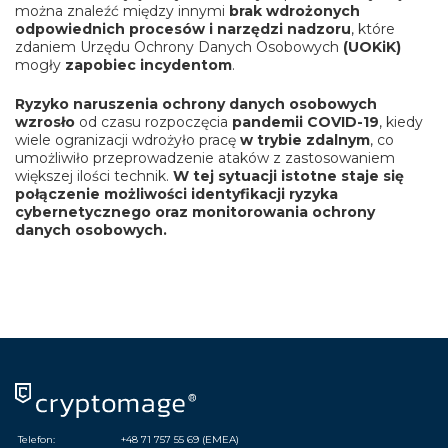
można znaleźć między innymi
brak wdrożonych
odpowiednich procesów i narzędzi nadzoru
, które
zdaniem Urzędu Ochrony Danych Osobowych
(UOKiK)
mogły
zapobiec incydentom
.
Ryzyko naruszenia ochrony danych osobowych
wzrosło
od czasu rozpoczęcia
pandemii COVID-19
, kiedy
wiele ogranizacji wdrożyło pracę
w trybie zdalnym
, co
umożliwiło przeprowadzenie ataków z zastosowaniem
większej ilości technik.
W tej sytuacji istotne staje się
połączenie możliwości identyfikacji ryzyka
cybernetycznego oraz monitorowania ochrony
danych osobowych.
Telefon:
+48 71 757 55 69 (EMEA)