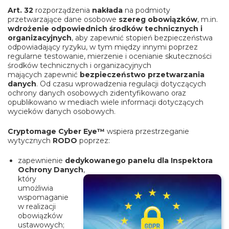
Art. 32
rozporządzenia
nakłada
na podmioty
przetwarzające dane osobowe
szereg obowiązków
, m.in.
wdrożenie odpowiednich środków technicznych i
organizacyjnych
, aby zapewnić stopień bezpieczeństwa
odpowiadający ryzyku, w tym między innymi poprzez
regularne testowanie, mierzenie i ocenianie skuteczności
środków technicznych i organizacyjnych
mających zapewnić
bezpieczeństwo przetwarzania
danych
. Od czasu wprowadzenia regulacji dotyczących
ochrony danych osobowych zidentyfikowano oraz
opublikowano w mediach wiele informacji dotyczących
wycieków danych osobowych.
Cryptomage Cyber Eye™
wspiera przestrzeganie
wytycznych
RODO
poprzez:
zapewnienie
dedykowanego panelu dla Inspektora
Ochrony Danych
,
który
umożliwia
wspomaganie
w realizacji
obowiązków
ustawowych;