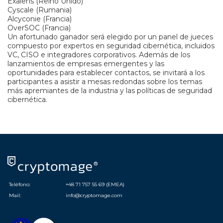
Exalens (Reino Unido)
Cyscale (Rumania)
Alcyconie (Francia)
OverSOC (Francia)
Un afortunado ganador será elegido por un panel de jueces
compuesto por expertos en seguridad cibernética, incluidos
VC, CISO e integradores corporativos. Además de los
lanzamientos de empresas emergentes y las
oportunidades para establecer contactos, se invitará a los
participantes a asistir a mesas redondas sobre los temas
más apremiantes de la industria y las políticas de seguridad
cibernética.
Teléfono:
+48 71 757 55 69 (EMEA)
Mail:
info@cryptomage.com