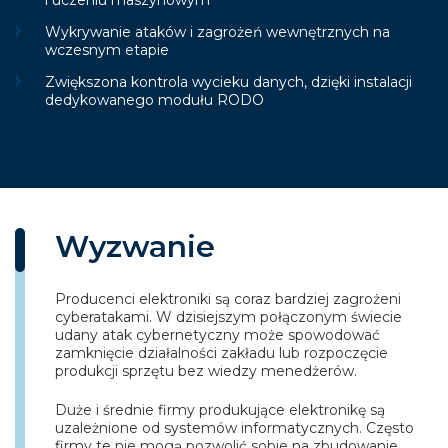
i uczeniu maszynowym
Wykrywanie ataków i zagrożeń wewnętrznych na
wczesnym etapie
Zwiększona kontrola wycieku danych, dzięki instalacji
dedykowanego modułu RODO
Wyzwanie
Producenci elektroniki są coraz bardziej zagrożeni
cyberatakami. W dzisiejszym połączonym świecie
udany atak cybernetyczny może spowodować
zamknięcie działalności zakładu lub rozpoczęcie
produkcji sprzętu bez wiedzy menedżerów.
Duże i średnie firmy produkujące elektronikę są
uzależnione od systemów informatycznych. Często
firmy te nie mogą pozwolić sobie na zbudowanie