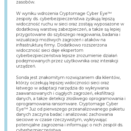
zasobów.
W wyniku wdrożenia Cryptomage Cyber Eye™
zespoły ds. cyberbezpieczeństwa zyskują lepszą
widoczność ruchu w sieci oraz zostają wyposażone w
dodatkową warstwę zabezpieczeń, a także są lepiej
przygotowane do szybszego reagowania, badania i
wizualizacji możliwych zagrożeń i ataków na
infrastrukturę firmy. Dodatkowo rozszerzona
widoczność sieci daje ekspertom
cyberbezpieczeństwa lepsze zrozumienie działań
podejmowanych przez użytkownika oraz interakcji
urządzeń.
Sonda jest znakomitym rozwiązaniem dla klientów,
którzy oczekują lepszej widoczności sieci oraz
łatwego w adaptacji narzędzia do wykrywania
zaawansowanych i ciągłych zagrożeń, eksfiltracji
danych, a także detekcji złośliwego oprogramowania i
oprogramowania ransomware. Cryptomage Cyber
Eye™ Już od pierwszego przeanalizowanego pakietu
danych zaczyna badać i analizować zachowania
sieciowe w czasie rzeczywistym, wykrywając
potencjalne zagrożenia i informując o nich zespół ds.
cyberbezpieczeństwa.