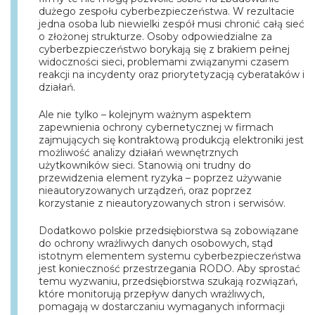
dużego zespołu cyberbezpieczeństwa. W rezultacie
jedna osoba lub niewielki zespół musi chronić całą sieć
o złożonej strukturze. Osoby odpowiedzialne za
cyberbezpieczeństwo borykają się z brakiem pełnej
widoczności sieci, problemami związanymi czasem
reakcji na incydenty oraz priorytetyzacją cyberataków i
działań.
Ale nie tylko – kolejnym ważnym aspektem
zapewnienia ochrony cybernetycznej w firmach
zajmujących się kontraktową produkcją elektroniki jest
możliwość analizy działań wewnętrznych
użytkowników sieci. Stanowią oni trudny do
przewidzenia element ryzyka – poprzez używanie
nieautoryzowanych urządzeń, oraz poprzez
korzystanie z nieautoryzowanych stron i serwisów.
Dodatkowo polskie przedsiębiorstwa są zobowiązane
do ochrony wrażliwych danych osobowych, stąd
istotnym elementem systemu cyberbezpieczeństwa
jest konieczność przestrzegania RODO. Aby sprostać
temu wyzwaniu, przedsiębiorstwa szukają rozwiązań,
które monitorują przepływ danych wrażliwych,
pomagają w dostarczaniu wymaganych informacji