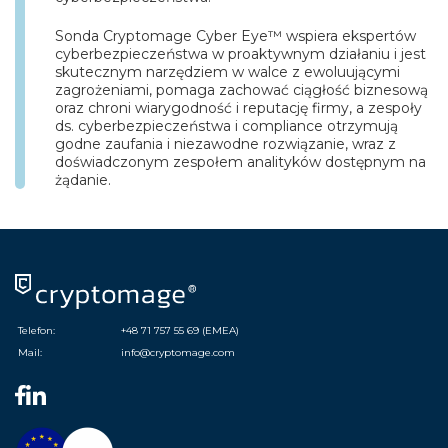
Sonda Cryptomage Cyber Eye™ wspiera ekspertów
cyberbezpieczeństwa w proaktywnym działaniu i jest
skutecznym narzędziem w walce z ewoluującymi
zagrożeniami, pomaga zachować ciągłość biznesową
oraz chroni wiarygodność i reputację firmy, a zespoły
ds. cyberbezpieczeństwa i compliance otrzymują
godne zaufania i niezawodne rozwiązanie, wraz z
doświadczonym zespołem analityków dostępnym na
żądanie.
Telefon:
+48 71 757 55 69 (EMEA)
Mail:
info@cryptomage.com