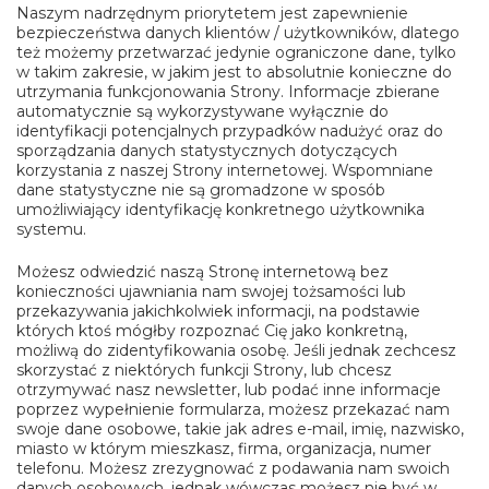
Naszym nadrzędnym priorytetem jest zapewnienie
bezpieczeństwa danych klientów / użytkowników, dlatego
też możemy przetwarzać jedynie ograniczone dane, tylko
w takim zakresie, w jakim jest to absolutnie konieczne do
utrzymania funkcjonowania Strony. Informacje zbierane
automatycznie są wykorzystywane wyłącznie do
identyfikacji potencjalnych przypadków nadużyć oraz do
sporządzania danych statystycznych dotyczących
korzystania z naszej Strony internetowej. Wspomniane
dane statystyczne nie są gromadzone w sposób
umożliwiający identyfikację konkretnego użytkownika
systemu.
Możesz odwiedzić naszą Stronę internetową bez
konieczności ujawniania nam swojej tożsamości lub
przekazywania jakichkolwiek informacji, na podstawie
których ktoś mógłby rozpoznać Cię jako konkretną,
możliwą do zidentyfikowania osobę. Jeśli jednak zechcesz
skorzystać z niektórych funkcji Strony, lub chcesz
otrzymywać nasz newsletter, lub podać inne informacje
poprzez wypełnienie formularza, możesz przekazać nam
swoje dane osobowe, takie jak adres e-mail, imię, nazwisko,
miasto w którym mieszkasz, firma, organizacja, numer
telefonu. Możesz zrezygnować z podawania nam swoich
danych osobowych, jednak wówczas możesz nie być w