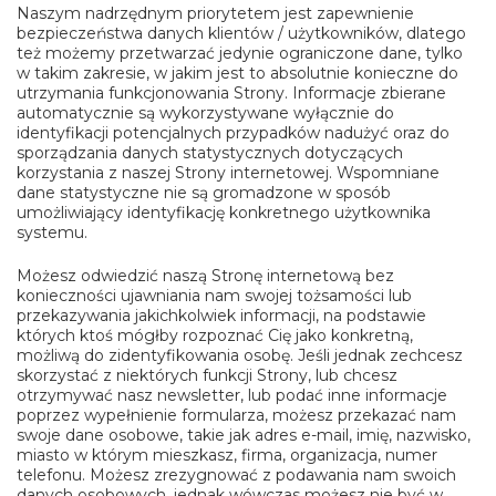
Naszym nadrzędnym priorytetem jest zapewnienie
bezpieczeństwa danych klientów / użytkowników, dlatego
też możemy przetwarzać jedynie ograniczone dane, tylko
w takim zakresie, w jakim jest to absolutnie konieczne do
utrzymania funkcjonowania Strony. Informacje zbierane
automatycznie są wykorzystywane wyłącznie do
identyfikacji potencjalnych przypadków nadużyć oraz do
sporządzania danych statystycznych dotyczących
korzystania z naszej Strony internetowej. Wspomniane
dane statystyczne nie są gromadzone w sposób
umożliwiający identyfikację konkretnego użytkownika
systemu.
Możesz odwiedzić naszą Stronę internetową bez
konieczności ujawniania nam swojej tożsamości lub
przekazywania jakichkolwiek informacji, na podstawie
których ktoś mógłby rozpoznać Cię jako konkretną,
możliwą do zidentyfikowania osobę. Jeśli jednak zechcesz
skorzystać z niektórych funkcji Strony, lub chcesz
otrzymywać nasz newsletter, lub podać inne informacje
poprzez wypełnienie formularza, możesz przekazać nam
swoje dane osobowe, takie jak adres e-mail, imię, nazwisko,
miasto w którym mieszkasz, firma, organizacja, numer
telefonu. Możesz zrezygnować z podawania nam swoich
danych osobowych, jednak wówczas możesz nie być w