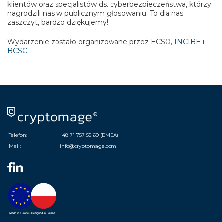
klientów oraz specjalistów ds. cyberbezpieczeństwa, którzy
nagrodzili nas w publicznym głosowaniu. To dla nas
zaszczyt, bardzo dziękujemy!
Wydarzenie zostało organizowane przez ECSO,
INCIBE
i
BCSC
.
Telefon:
+48 71 757 55 69 (EMEA)
Mail:
info@cryptomage.com