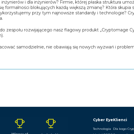
nżynierów i dla inżynierów? Firmie, której płaska struktura umo
się formalności blokujących każdą większą zmianę? Która skupia 
ykorzystujemy przy tym najnowsze standardy i technologie? Cry
a.
o zespołu rozwijającego nasz flagowy produkt „Cryptomage Cyb
).
racować samodzielnie, nie obawiają się nowych wyzwań i proble
Cyber Eye
Klienci
Technologia
Dla kogo Cry