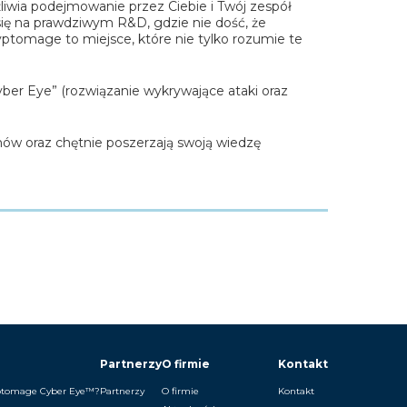
żliwia podejmowanie przez Ciebie i Twój zespół
się na prawdziwym R&D, gdzie nie dość, że
ptomage to miejsce, które nie tylko rozumie te
er Eye” (rozwiązanie wykrywające ataki oraz
mów oraz chętnie poszerzają swoją wiedzę
Partnerzy
O firmie
Kontakt
ptomage Cyber Eye™?
Partnerzy
O firmie
Kontakt