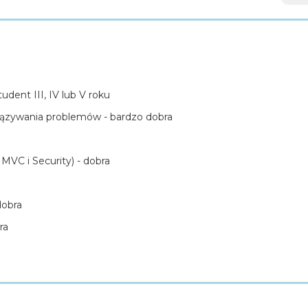
dent III, IV lub V roku
iązywania problemów - bardzo dobra
VC i Security) - dobra
dobra
ra