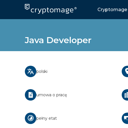
Skip
to
Cryptomage 
content
Java Developer
polski
umowa o pracę
pełny etat