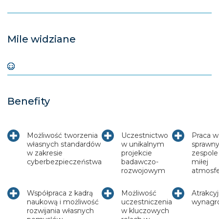
Mile widziane
Benefity
Możliwość tworzenia
Uczestnictwo
Praca w
własnych standardów
w unikalnym
sprawn
w zakresie
projekcie
zespole 
cyberbezpieczeństwa
badawczo-
miłej
rozwojowym
atmosf
Współpraca z kadrą
Możliwość
Atrakcy
naukową i możliwość
uczestniczenia
wynagr
rozwijania własnych
w kluczowych