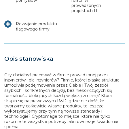
pomysłów
rolach w
prowadzonych
projektach IT
Rozwijanie produktu
flagowego firmy
Opis stanowiska
Czy chciałbyś pracować w firmie prowadzonej przez
inżynierów i dla inżynierów? Firmie, której płaska struktura
umożliwia podejmowanie przez Ciebie i Twój zespół
szybkich i konkretnych decyzji, bez niekończących się
formalności blokujących każdą większą zmianę? Która
skupia się na prawdziwym R&D, gdzie nie dość, że
tworzymy całkowicie własne produkty, to jeszcze
wykorzystujemy przy tym najnowsze standardy i
technologie? Cryptomage to miejsce, które nie tylko
rozumie te wszystkie potrzeby, ale również je świadomie
spełnia.