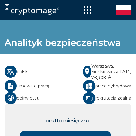
Skip
to
content
Analityk bezpieczeństwa
Warszawa,
polski
Sienkiewicza 12/14,
wejście A
umowa o pracę
praca hybrydowa
pełny etat
rekrutacja zdalna
brutto miesięcznie