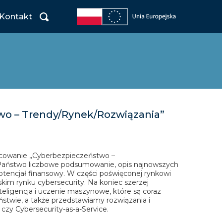
Kontakt
o – Trendy/Rynek/Rozwiązania”
acowanie „Cyberbezpieczeństwo –
Państwo liczbowe podsumowanie, opis najnowszych
tencjał finansowy. W części poświęconej rynkowi
kim rynku cybersecurity. Na koniec szerzej
nteligencja i uczenie maszynowe, które są coraz
stwie, a także przedstawiamy rozwiązania i
 czy Cybersecurity-as-a-Service.