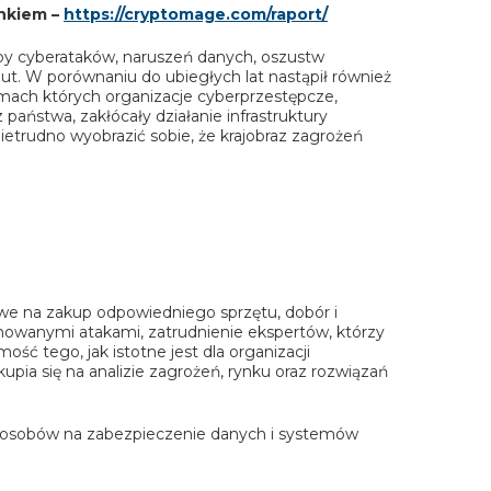
nkiem –
https://cryptomage.com/raport/
by cyberataków, naruszeń danych, oszustw
ut. W porównaniu do ubiegłych lat nastąpił również
mach których organizacje cyberprzestępcze,
państwa, zakłócały działanie infrastruktury
ietrudno wyobrazić sobie, że krajobraz zagrożeń
owe na zakup odpowiedniego sprzętu, dobór i
finowanymi atakami, zatrudnienie ekspertów, którzy
ść tego, jak istotne jest dla organizacji
pia się na analizie zagrożeń, rynku oraz rozwiązań
sposobów na zabezpieczenie danych i systemów