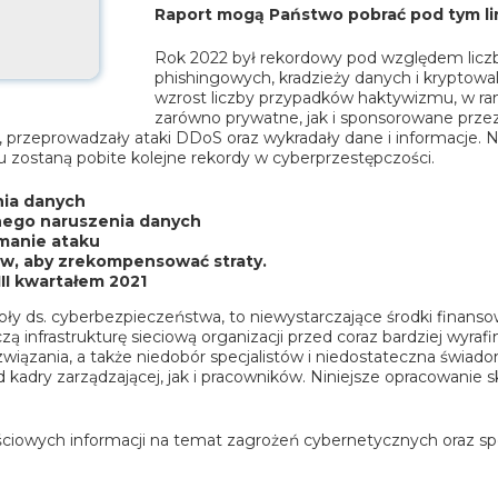
Raport mogą Państwo pobrać pod tym li
Rok 2022 był rekordowy pod względem licz
phishingowych, kradzieży danych i kryptowal
wzrost liczby przypadków haktywizmu, w ra
zarówno prywatne, jak i sponsorowane przez 
g, przeprowadzały ataki DDoS oraz wykradały dane i informacje. N
 zostaną pobite kolejne rekordy w cyberprzestępczości.
nia danych
dnego naruszenia danych
ymanie ataku
ów, aby zrekompensować straty.
II kwartałem 2021
oły ds. cyberbezpieczeństwa, to niewystarczające środki finans
ą infrastrukturę sieciową organizacji przed coraz bardziej wyra
wiązania, a także niedobór specjalistów i niedostateczna świadomo
dry zarządzającej, jak i pracowników. Niniejsze opracowanie sku
ościowych informacji na temat zagrożeń cybernetycznych oraz 