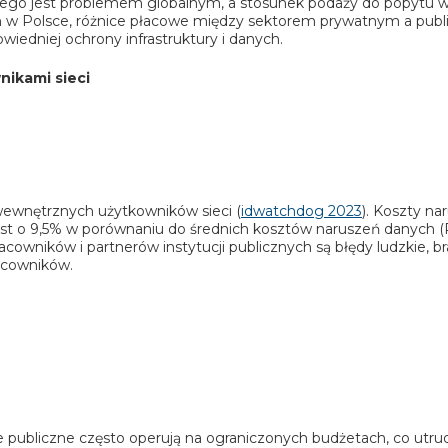
znego jest problemem globalnym, a stosunek podaży do popytu 
m w Polsce, różnice płacowe między sektorem prywatnym a publi
iedniej ochrony infrastruktury i danych.
ikami sieci
ewnętrznych użytkowników sieci (
idwatchdog 2023
). Koszty n
ost o 9,5% w porównaniu do średnich kosztów naruszeń danych (
ników i partnerów instytucji publicznych są błędy ludzkie, br
racowników.
je publiczne często operują na ograniczonych budżetach, co utru