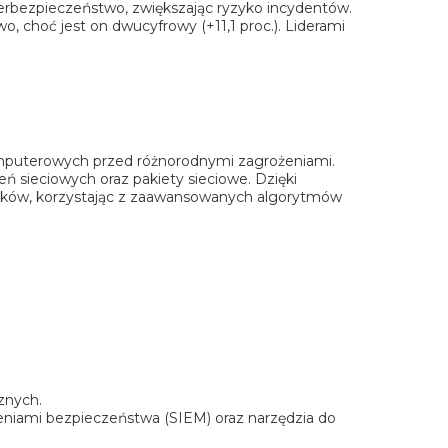
erbezpieczeństwo, zwiększając ryzyko incydentów.
, choć jest on dwucyfrowy (+11,1 proc.). Liderami
mputerowych przed różnorodnymi zagrożeniami.
eń sieciowych oraz pakiety sieciowe. Dzięki
ataków, korzystając z zaawansowanych algorytmów
znych.
eniami bezpieczeństwa (SIEM) oraz narzędzia do