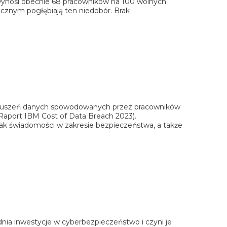
wynosi obecnie 68 pracowników na 100 wolnych
cznym pogłębiają ten niedobór. Brak
aruszeń danych spowodowanych przez pracowników
Raport IBM Cost of Data Breach 2023).
ak świadomości w zakresie bezpieczeństwa, a także
dnia inwestycje w cyberbezpieczeństwo i czyni je