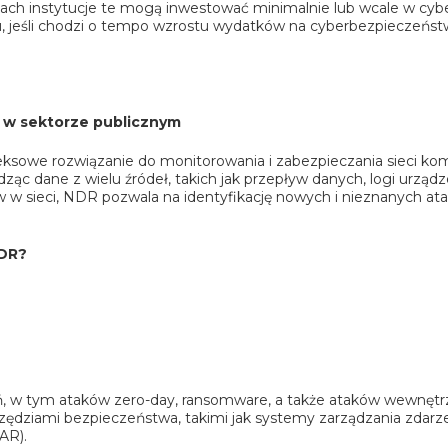
kach instytucje te mogą inwestować minimalnie lub wcale w cyb
u, jeśli chodzi o tempo wzrostu wydatków na cyberbezpieczeństwo
 w sektorze publicznym
sowe rozwiązanie do monitorowania i zabezpieczania sieci ko
ząc dane z wielu źródeł, takich jak przepływ danych, logi urządz
ów w sieci, NDR pozwala na identyfikację nowych i nieznanych 
NDR?
 w tym ataków zero-day, ransomware, a także ataków wewnętr
zędziami bezpieczeństwa, takimi jak systemy zarządzania zdarz
AR).