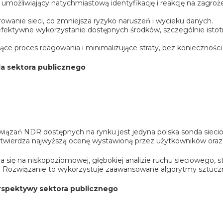
, umożliwiający natychmiastową identyfikację i reakcję na zag
owanie sieci, co zmniejsza ryzyko naruszeń i wycieku danych.
efektywne wykorzystanie dostępnych środków, szczególnie isto
ce proces reagowania i minimalizujące straty, bez konieczności 
a sektora publicznego
wiązań NDR dostępnych na rynku jest jedyna polska sonda siec
otwierdza najwyższą ocenę wystawioną przez użytkowników oraz 
 się na niskopoziomowej, głębokiej analizie ruchu sieciowego, 
 Rozwiązanie to wykorzystuje zaawansowane algorytmy sztucznej
rspektywy sektora publicznego