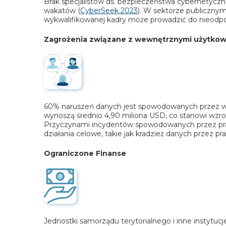
Brak specjalistów ds. bezpieczeństwa cybernetyc
wakatów (
CyberSeek 2023
). W sektorze publiczny
wykwalifikowanej kadry może prowadzić do nieodpow
Zagrożenia związane z wewnętrznymi użytkown
60% naruszeń danych jest spowodowanych przez w
wynoszą średnio 4,90 miliona USD, co stanowi wzr
Przyczynami incydentów spowodowanych przez pracow
działania celowe, takie jak kradzież danych przez p
Ograniczone Finanse
Jednostki samorządu terytorialnego i inne instytuc