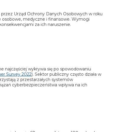
ar przez Urząd Ochrony Danych Osobowych w roku
ane osobowe, medyczne i finansowe. Wymogi
 konsekwencjami za ich naruszenie.
zne najczęściej wykrywa się po spowodowaniu
ner Survey 2022
). Sektor publiczny często działa w
orzystają z przestarzałych systemów
związań cyberbezpieczeństwa wpływa na ich