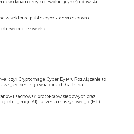
rożenia w dynamicznym i ewoluującym środowisku
tna w sektorze publicznym z ograniczonymi
interwencji człowieka.
iowa, czyli Cryptomage Cyber Eye™. Rozwiązanie to
uwzględnienie go w raportach Gartnera.
stanów i zachowań protokołów sieciowych oraz
 inteligencji (AI) i uczenia maszynowego (ML).