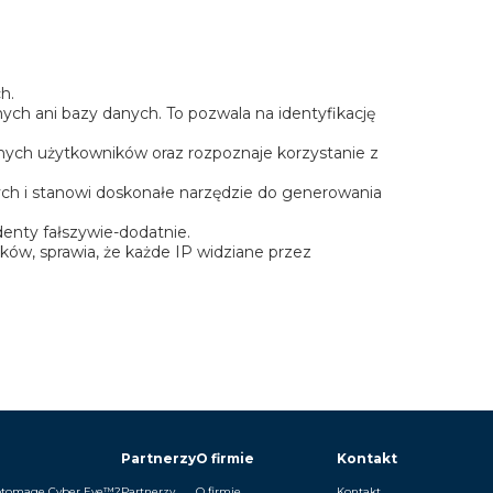
h.
ych ani bazy danych. To pozwala na identyfikację
ych użytkowników oraz rozpoznaje korzystanie z
h i stanowi doskonałe narzędzie do generowania
enty fałszywie-dodatnie.
ków, sprawia, że każde IP widziane przez
Partnerzy
O firmie
Kontakt
ptomage Cyber Eye™?
Partnerzy
O firmie
Kontakt