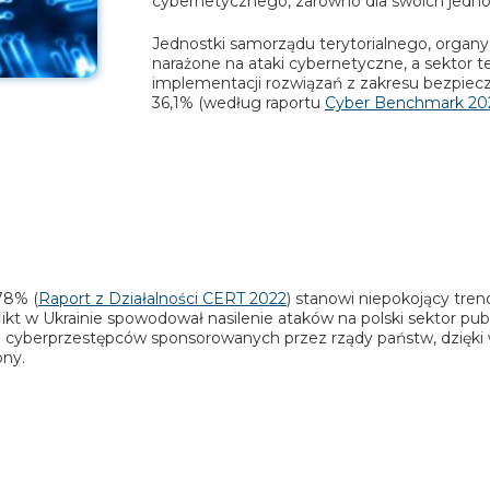
cybernetycznego, zarówno dla swoich jednost
Jednostki samorządu terytorialnego, organy 
narażone na ataki cybernetyczne, a sektor 
implementacji rozwiązań z zakresu bezpie
36,1% (według raportu
Cyber Benchmark 20
78% (
Raport z Działalności CERT 2022
) stanowi niepokojący tren
t w Ukrainie spowodował nasilenie ataków na polski sektor publ
 cyberprzestępców sponsorowanych przez rządy państw, dzięki 
ony.