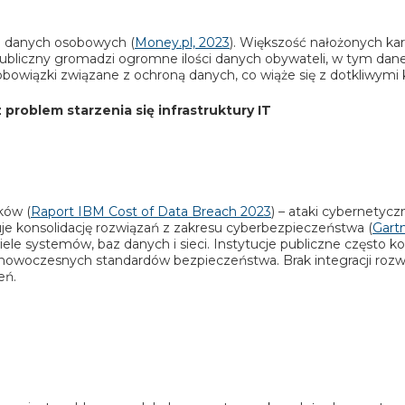
u danych osobowych (
Money.pl, 2023
). Większość nałożonych k
publiczny gromadzi ogromne ilości danych obywateli, w tym d
obowiązki związane z ochroną danych, co wiąże się z dotkliwymi
problem starzenia się infrastruktury IT
ków (
Raport IBM Cost of Data Breach 2023
) – ataki cybernetyc
uje konsolidację rozwiązań z zakresu cyberbezpieczeństwa (
Gart
le systemów, baz danych i sieci. Instytucje publiczne często k
iają nowoczesnych standardów bezpieczeństwa. Brak integracji ro
eń.