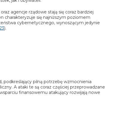
ek, jak i obywateli.
oraz agencje rządowe stają się coraz bardziej
ten charakteryzuje się najniższym poziomem
czeństwa cybernetycznego, wynoszącym jedynie
23
).
d, podkreślający pilną potrzebę wzmocnienia
iczny. A ataki te są coraz częściej przeprowadzane
wsparciu finansowemu atakujący rozwijają nowe