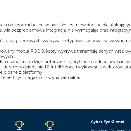
ała na kopii ruchu, co sprawia, że jest niewidoczna dla atakującyc
liwia bezproblemową integrację, nie wymagając prac integracyjn
ń i usług sieciowych, wykrywa nietypowe zachowania wewnętrzn
wany moduł RODO, który wykrywa transmisję danych wrażliwyc
bowych.
na osoba, m.in. dzięki autorskim algorytmom redukującym incyd
 liderem w dziedzinie IP Intelligence i wykrywania wektorów ata
 o dane z platformy.
enie fizyczne, jak i maszyna wirtualna.
Cyber Eye
Klienci
Technologia
Dla kogo Cry