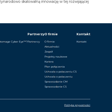
narodowo skalowalną innowację w tej rozwijającej
Partnerzy
O firmie
Kontakt
ptomage Cyber Eye™?
Partnerzy
O firmie
Kontakt
Aktualności
Zespół
Projekty naukowe
Kariera
Plan połączenia
Uchwala o polaczeniu CS
Uchwala o polaczeniu
Sprawozdanie CM
Sprawozdanie CS
Polityka prywatności