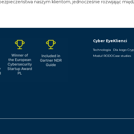
pieczeństwa naszym klientom, jednocześnie rozwijając między
Cyber Eye
Klienci
Technologia
Dla kogo Cry
Moduł RODO
Case studies