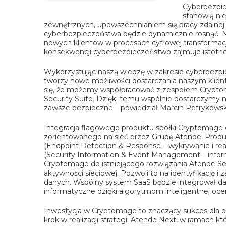
Cyberbezpie
stanowią nie
zewnętrznych, upowszechnianiem się pracy zdalnej
cyberbezpieczeństwa będzie dynamicznie rosnąć. N
nowych klientów w procesach cyfrowej transformac
konsekwencji cyberbezpieczeństwo zajmuje istotne 
Wykorzystując naszą wiedzę w zakresie cyberbezpi
tworzy nowe możliwości dostarczania naszym klie
się, że możemy współpracować z zespołem Crypto
Security Suite. Dzięki temu wspólnie dostarczymy 
zawsze bezpieczne –
powiedział Marcin Petrykowsk
Integracja flagowego produktu spółki Cryptomage
zorientowanego na sieć przez Grupę Atende. Produ
(Endpoint Detection & Response – wykrywanie i re
(Security Information & Event Management – inform
Cryptomage do istniejącego rozwiązania Atende Sec
aktywności sieciowej. Pozwoli to na identyfikację
danych. Wspólny system SaaS będzie integrował d
informatyczne dzięki algorytmom inteligentnej oce
Inwestycja w Cryptomage to znaczący sukces dla ob
krok w realizacji strategii Atende Next, w ramach 