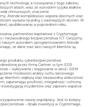
ych technologii, a rozwiązania z tego zakresu
jbliższych latach, wraz ze wzrostem ryzyka ataków
dowisk chmurowych, znaczenie
formy. Atende kompleksowo wspiera obecnych oraz
strzeni wyrasta na jedną z ważniejszych domen. W
Next, opublikowanej w poprzednim roku.
mowania, partnerstwo kapitałowe z Cryptomage
go i niezawodnego bezpieczeństwa ICT. Cieszymy
i z naszym autorskim oprogramowaniem Atende
ając, że dane oraz sieci naszych klientów są
snego produktu cyberbezpieczeństwa
określonej przez firmę Gartner, w tym EDR
se – wykrywanie i reagowanie w sieci) i SIEM
ączenie możliwości analizy ruchu sieciowego
ając klientom większą oraz niezawodną widoczność
m, zapewniając poufność, integralność i ochronę
inwestygację incydentów oraz zapewni wsparcie
zyspieszenie naszej współpracy. Jest to kolejny
ezpieczeństwie – dzięki inwestycji w Cryptomage,