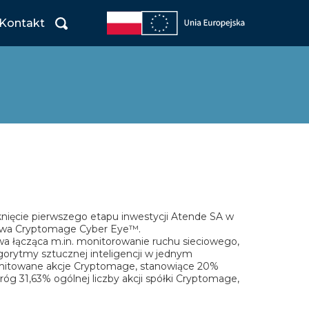
Kontakt
knięcie pierwszego etapu inwestycji Atende SA w
stwa Cryptomage Cyber Eye™.
a łącząca m.in. monitorowanie ruchu sieciowego,
orytmy sztucznej inteligencji w jednym
itowane akcje Cryptomage, stanowiące 20%
óg 31,63% ogólnej liczby akcji spółki Cryptomage,