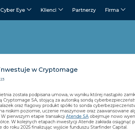
Cyber Eye
Klienci
Partnerzy
Firma
inwestuje w Cryptomage
023
ietnia została podpisana umowa, w wyniku której nastąpiło zam
ką Cryptomage SA, stojącą za autorską sondą cyberbezpieczeń
lazek oraz flagowy produkt spółki to sonda cyberbezpieczeństw
na niskim poziomie, uczenie maszynowe oraz zaawansowane alg
. W pierwszym etapie transakcji
Atende SA
obejmuje nowo wyem
ółce. W kolejnych etapach inwestycji Atende zakłada osiągnąć pr
do roku 2025 finalizując wyjście funduszu Starfinder Capital.