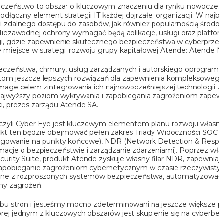
czeństwo to obszar o kluczowym znaczeniu dla rynku nowoczesn
odłączny element strategii IT każdej dojrzałej organizacji. W na
 i zdalnego dostępu do zasobów, jak również popularnością śro
iezawodnej ochrony wymagać będą aplikacje, usługi oraz plat
ji, gdzie zapewnienie skutecznego bezpieczeństwa w cyberprze
miejsce w strategii rozwoju grupy kapitałowej Atende: Atende 
eczeństwa, chmury, usług zarządzanych i autorskiego oprogra
ntom jeszcze lepszych rozwiązań dla zapewnienia kompleksowe
mage celem zintegrowania ich najnowocześniejszej technologi
najwyższy poziom wykrywania i zapobiegania zagrożeniom zapewni
i, prezes zarządu Atende SA.
 czyli Cyber Eye jest kluczowym elementem planu rozwoju wła
kt ten będzie obejmować pełen zakres Triady Widoczności SOC 
agowanie na punkty końcowe), NDR (Network Detection & Respon
acje o bezpieczeństwie i zarządzanie zdarzeniami). Poprzez wł
urity Suite, produkt Atende zyskuje własny filar NDR, zapewni
 i zapobieganie zagrożeniom cybernetycznym w czasie rzeczywisty
ane z rozproszonych systemów bezpieczeństwa, automatyzował 
ny zagrożeń.
u stron i jesteśmy mocno zdeterminowani na jeszcze większe pr
której jednym z kluczowych obszarów jest skupienie się na cyberb