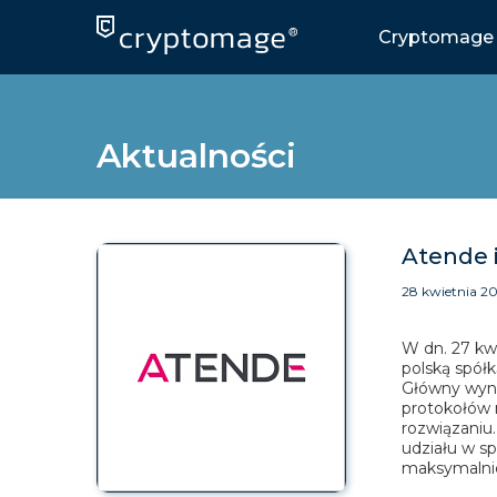
Skip
to
Cryptomage 
content
Aktualności
Atende 
28 kwietnia 2
W dn. 27 kw
polską spół
Główny wyna
protokołów 
rozwiązaniu
udziału w sp
maksymalnie 