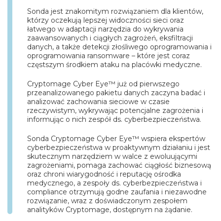
Sonda jest znakomitym rozwiązaniem dla klientów,
którzy oczekują lepszej widoczności sieci oraz
łatwego w adaptacji narzędzia do wykrywania
zaawansowanych i ciągłych zagrożeń, eksfiltracji
danych, a także detekcji złośliwego oprogramowania i
oprogramowania ransomware – które jest coraz
częstszym środkiem ataku na placówki medyczne.
Cryptomage Cyber Eye™ już od pierwszego
przeanalizowanego pakietu danych zaczyna badać i
analizować zachowania sieciowe w czasie
rzeczywistym, wykrywając potencjalne zagrożenia i
informując o nich zespół ds. cyberbezpieczeństwa.
Sonda Cryptomage Cyber Eye™ wspiera ekspertów
cyberbezpieczeństwa w proaktywnym działaniu i jest
skutecznym narzędziem w walce z ewoluującymi
zagrożeniami, pomaga zachować ciągłość biznesową
oraz chroni wiarygodność i reputację ośrodka
medycznego, a zespoły ds. cyberbezpieczeństwa i
compliance otrzymują godne zaufania i niezawodne
rozwiązanie, wraz z doświadczonym zespołem
analityków Cryptomage, dostępnym na żądanie.