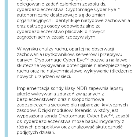
delegowanie zadań członkom zespołu ds.
cyberbezpieczeństwa. Cryptomage Cyber Eye™
autonomicznie dostosowuje się do zmian
organizacyjnych i identyfikuje nietypowe zachowania
oraz ostrzega osoby odpowiedzialne za
cyberbezpieczeństwo placówki o nowych
zagrożeniach w czasie rzeczywistym.
W wyniku analizy ruchu, opartej na obserwacji
zachowania użytkowników, serwerów i przepływu
danych, Cryptomage Cyber Eye™ pozwala na łatwe i
skuteczne wykrywanie potencjalnie niebezpiecznego
ruchu oraz na natychmiastowe wykrywanie i śledzenie
nowych urządzeń w sieci.
Implementacja sondy klasy NDR zapewnia lepszą
jakość wykrywania zdarzeń związanych z
bezpieczeństwem oraz niskopoziomowe
zabezpieczenia sieciowe dla najbardziej krytycznych
zasobów. Dzięki modułowi forensic, w który jest
wyposażona sonda Cryptomage Cyber Eye™, zespół
ds. cyberbezpieczeństwa może badać incydenty z
różnych perspektyw oraz analizować skuteczność
podjętych działań.