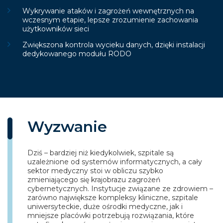
Wykrywanie ataków i zagrożeń wewnętrznych na
wczesnym etapie, lepsze zrozumienie zachowania
użytkowników sieci
Zwiększona kontrola wycieku danych, dzięki instalacji
dedykowanego modułu RODO
Wyzwanie
Dziś – bardziej niż kiedykolwiek, szpitale są
uzależnione od systemów informatycznych, a cały
sektor medyczny stoi w obliczu szybko
zmieniającego się krajobrazu zagrożeń
cybernetycznych. Instytucje związane ze zdrowiem –
zarówno największe kompleksy kliniczne, szpitale
uniwersyteckie, duże ośrodki medyczne, jak i
mniejsze placówki potrzebują rozwiązania, które