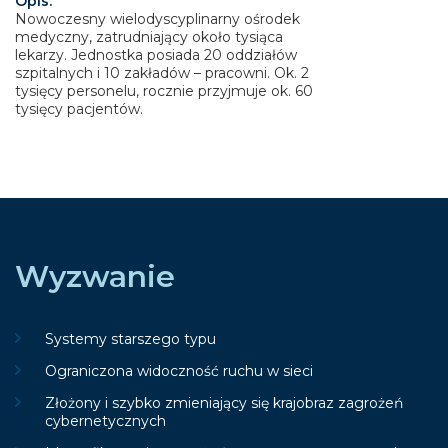
Opis:
Nowoczesny wielodyscyplinarny ośrodek
medyczny, zatrudniający około tysiąca
lekarzy. Jednostka posiada 20 oddziałów
szpitalnych i 10 zakładów – pracowni. Ok. 2
tysięcy personelu, rocznie przyjmuje ok. 60
tysięcy pacjentów.
Wyzwanie
Systemy starszego typu
Ograniczona widoczność ruchu w sieci
Złożony i szybko zmieniający się krajobraz zagrożeń
cybernetycznych