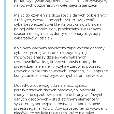
potrafi wykrywać zagrożenia w czasie rzeczywistym,
na różnych poziomach, w całej sieci organizacji.
Mając do czynienia z dużą ilością danych pobieranych
z różnych, często starszych systemów, zespół
cyberbezpieczeństwa klienta boryka się z brakiem
pełnej widoczności sieci, problemami związanymi
czasem reakcji na incydenty oraz priorytetyzacją
cyberataków i działań.
Kolejnym ważnym aspektem zapewnienia ochrony
cybernetycznej w ośrodku medycznym jest
możliwość analizy działań wewnętrznych
użytkowników sieci, którzy stanowią trudny do
przewidzenia element ryzyka – zarówno poprzez
używanie nieautoryzowanych urządzeń, jak i poprzez
korzystanie z nieautoryzowanych stron i serwisów.
Dodatkowo, ze względu na znaczną ilość
przetwarzanych danych osobowych, placówki
medyczne są zobowiązane do ochrony wrażliwych
danych osobowych – stąd istotnym elementem
systemu cyberbezpieczeństwa jest konieczność
przestrzegania RODO. Aby sprostać temu wyzwaniu,
placówki te szukają rozwiązań, które nie tylko