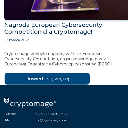
Nagroda European Cybersecurity
Competition dla Cryptomage!
23 marca 2023
Cryptomage zdobyło nagrodę w finale European
Cybersecurity Competition, organizowanego przez
Europejską Organizację Cyberbezpieczeństwa (ECSO).
Dowiedz się więcej
Telefon:
+48 71 757 55 69 (EMEA)
Mail:
info@cryptomage.com